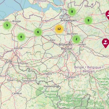
8
9
5
12
6
6
2