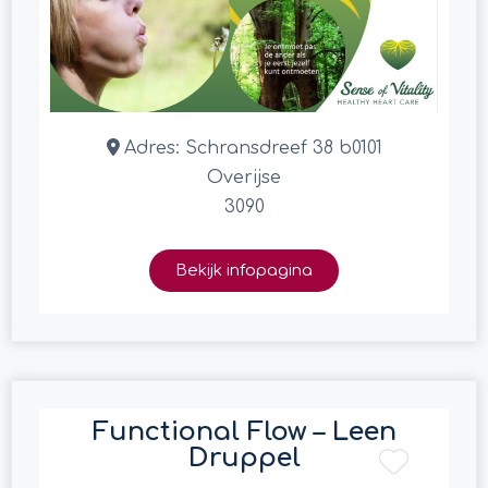
Adres:
Schransdreef 38 b0101
Overijse
3090
Bekijk infopagina
Functional Flow – Leen
Druppel