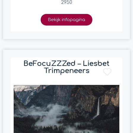
2950
Bekijk infopagina
BeFocuZZZed – Liesbet
Trimpeneers