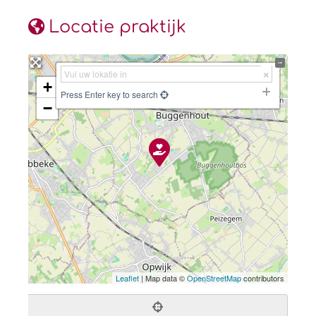
Locatie praktijk
+
Press Enter key to search
−
Leaflet
| Map data ©
OpenStreetMap
contributors