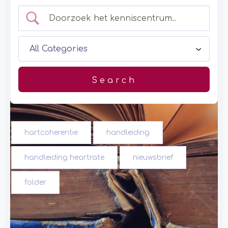
hartcoherentie
handleiding
handleiding heartrate
nieuwsbrief
folder