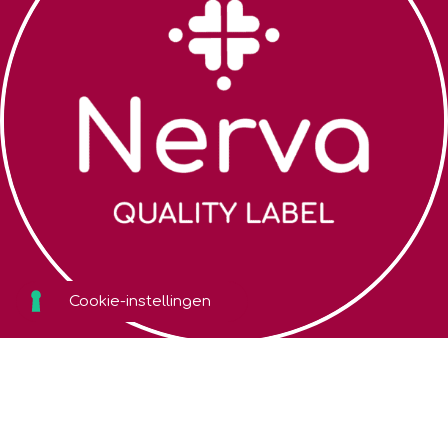
Zoek een coach
Algemene
voorwaarden
Over Nerva