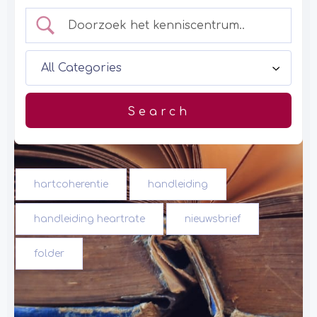
hartcoherentie
handleiding
handleiding heartrate
nieuwsbrief
folder