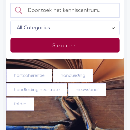
hartcoherentie
handleiding
handleiding heartrate
nieuwsbrief
folder