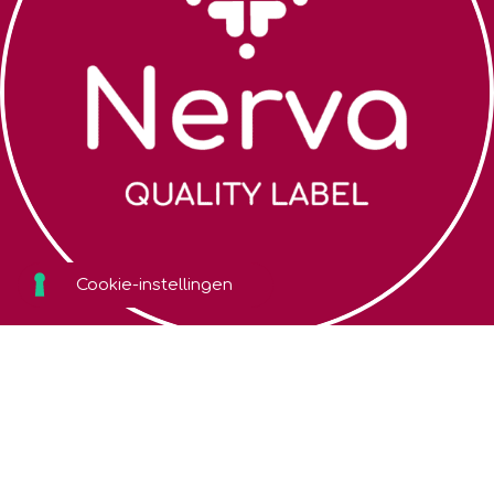
Zoek een coach
Algemene
voorwaarden
Over Nerva
Cookiebeleid
Webshop