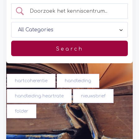
hartcoherentie
handleiding
handleiding heartrate
nieuwsbrief
folder