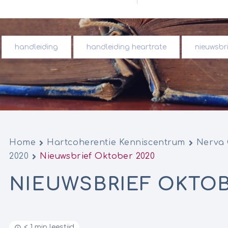
handleiding
handleiding heartrate
nieuwsbri
Home
Hartcoherentie Kenniscentrum
Nerva
2020
Nieuwsbrief Oktober 2020
NIEUWSBRIEF OKTOB
< 1 min leestijd