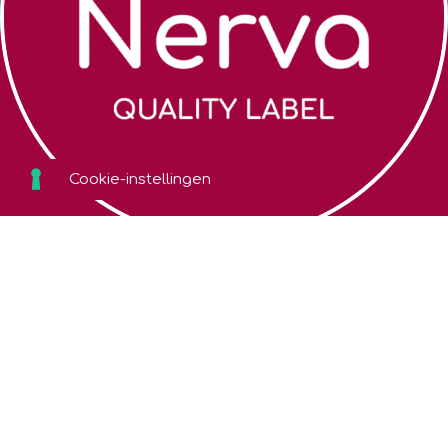
Zoek een coach
Algemene
voorwaarden
Over Nerva
Cookiebeleid
Webshop
Privacybeleid
Contact