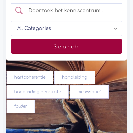
hartcoherentie
handleiding
handleiding heartrate
nieuwsbrief
folder