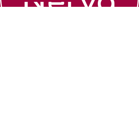
Zoek een coach
Algemene
voorwaarden
Over Nerva
Cookiebeleid
Webshop
Privacybeleid
Contact