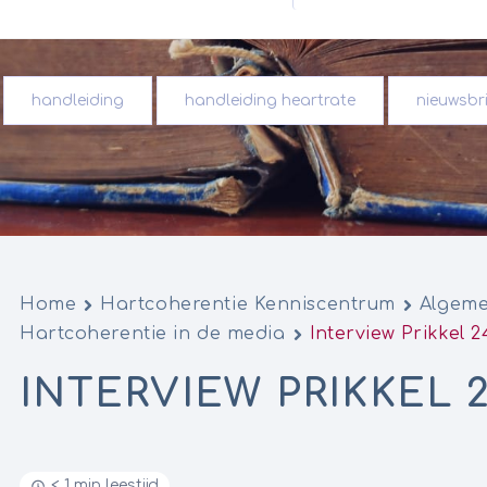
handleiding
handleiding heartrate
nieuwsbri
Home
Hartcoherentie Kenniscentrum
Algeme
Hartcoherentie in de media
Interview Prikkel 2
INTERVIEW PRIKKEL 2
< 1 min leestijd