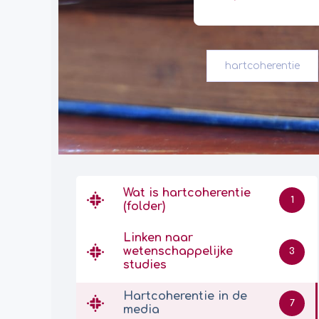
hartcoherentie
Wat is hartcoherentie
1
(folder)
Linken naar
wetenschappelijke
3
studies
Hartcoherentie in de
7
media