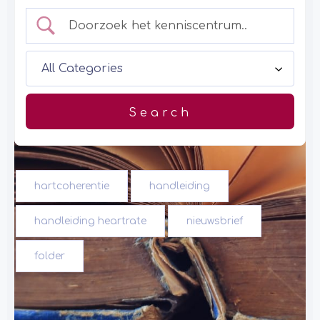
hartcoherentie
handleiding
handleiding heartrate
nieuwsbrief
folder