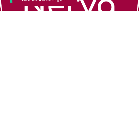
Zoek een coach
Algemene
voorwaarden
Over Nerva
Cookiebeleid
Webshop
Privacybeleid
Contact