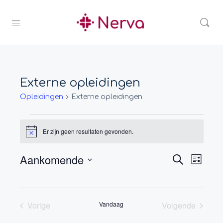
Externe opleidingen
Opleidingen
Externe opleidingen
Er zijn geen resultaten gevonden.
Bericht
Aankomende
Opleidi
Ople
Zoeken
Lijst
Zoeken
weer
Selecteer
en
navig
een
weergev
datum.
Vorige
Vandaag
Volgende
navigati
Opleidingen
Opleidingen