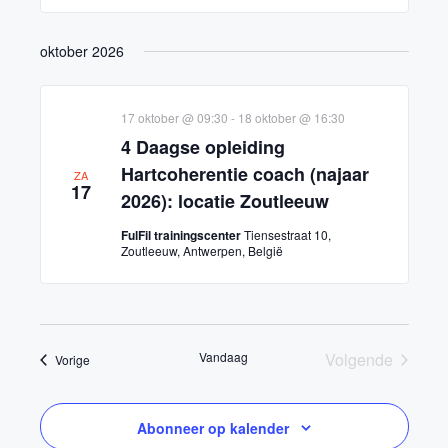
oktober 2026
17 oktober @ 09:30
-
18 oktober @ 16:30
4 Daagse opleiding
Hartcoherentie coach (najaar
ZA
17
2026): locatie Zoutleeuw
FulFil trainingscenter
Tiensestraat 10,
Zoutleeuw, Antwerpen, België
Vandaag
Volgende
Opleidingen
Vorige
Opleidingen
Abonneer op kalender