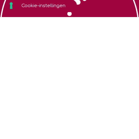
Zoek een coach
Algemene
voorwaarden
Over Nerva
Cookiebeleid
Webshop