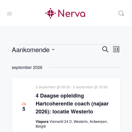
Aankomende
Opleidi
Ople
Zoeken
Lijst
Zoeken
weer
Selecteer
en
navig
een
september 2026
weergev
datum.
navigati
5 september @ 09:30
-
6 september @ 16:30
4 Daagse opleiding
Hartcoherentie coach (najaar
ZA
5
2026): locatie Westerlo
Viapura
Vismarkt 24 D, Westerlo, Antwerpen,
België