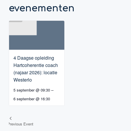
evenementen
4 Daagse opleiding
Hartcoherentie coach
(najaar 2026): locatie
Westerlo
–
5 september @ 09:30
6 september @ 16:30
Opleiding
Previous Event
Navigatie