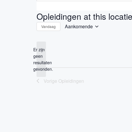
Opleidingen at this locati
Aankomende
Vandaag
Selecteer
een
datum.
Er zijn
geen
Bericht
resultaten
gevonden.
Vorige
Opleidingen