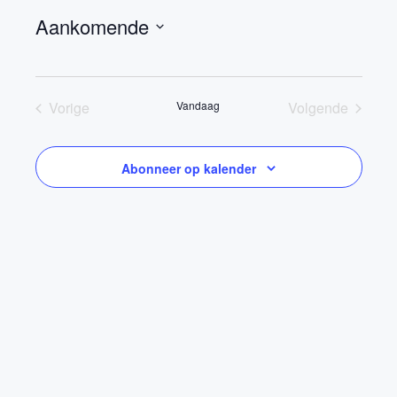
Aankomende
Selecteer
een
datum.
Vorige
Vandaag
Volgende
Opleidingen
Opleidingen
Abonneer op kalender