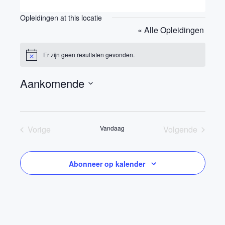
Opleidingen at this locatie
« Alle Opleidingen
Er zijn geen resultaten gevonden.
Bericht
Aankomende
Selecteer
een
datum.
Vorige
Vandaag
Volgende
Opleidingen
Opleidingen
Abonneer op kalender