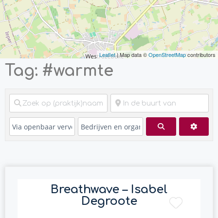
Leaflet
| Map data ©
OpenStreetMap
contributors
Tag: #warmte
Zoeken
Advan
Breathwave – Isabel
Degroote