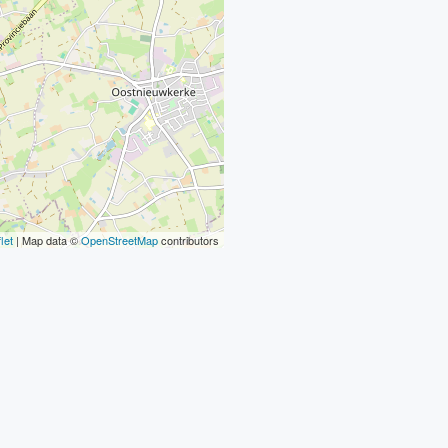
let
| Map data ©
OpenStreetMap
contributors