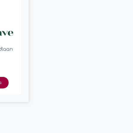
dlaan
a