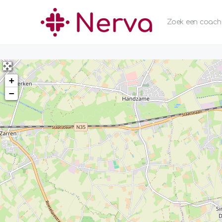
Zoek een coach
+
−