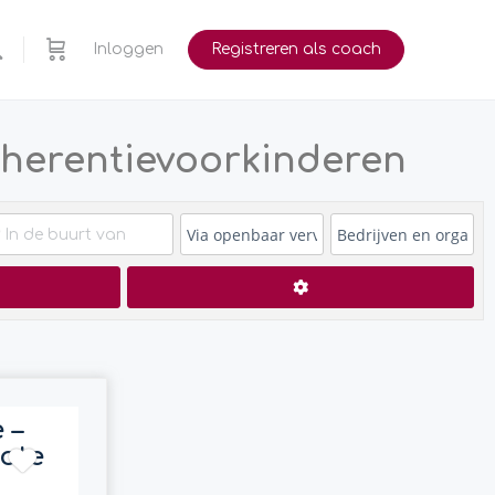
Inloggen
Registreren als coach
oherentievoorkinderen
en
Advanced Filters
 –
oote