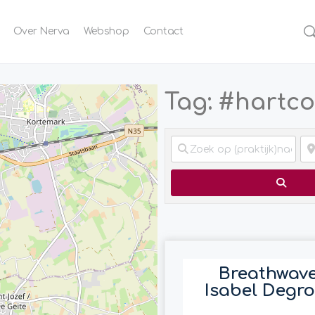
Over Nerva
Webshop
Contact
Tag: #hartc
Zoek
Breathwave
Isabel Degr