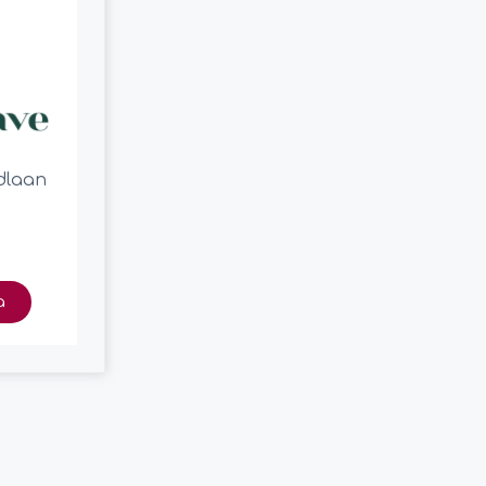
dlaan
a