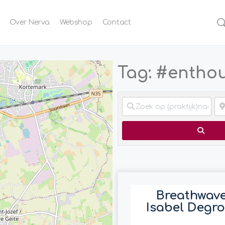
Over Nerva
Webshop
Contact
Tag: #entho
Zoek
Breathwave
Isabel Degr