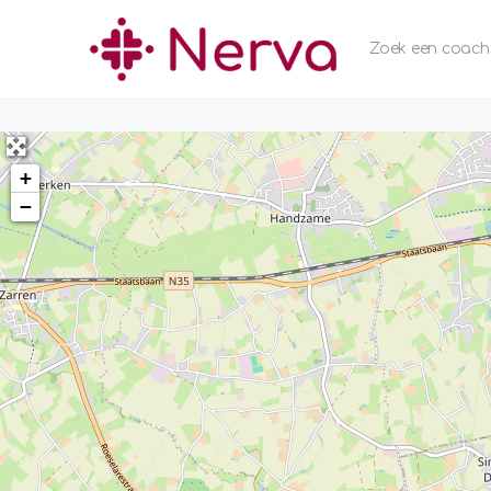
Zoek een coach
+
−