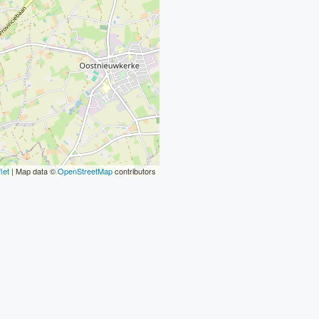
let
| Map data ©
OpenStreetMap
contributors