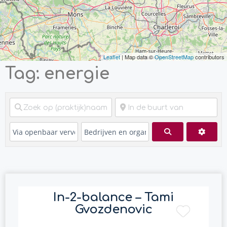
Leaflet
| Map data ©
OpenStreetMap
contributors
Tag: energie
Zoeken
Advan
In-2-balance – Tami
Gvozdenovic