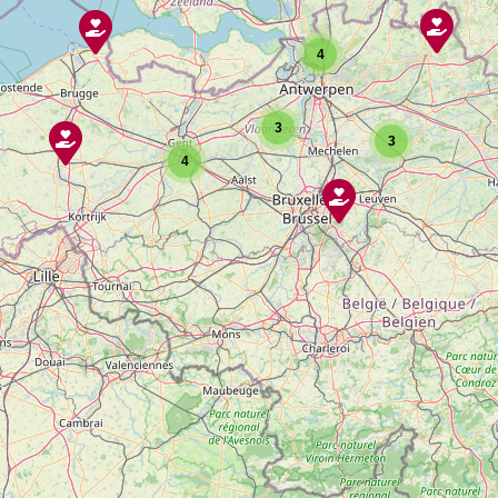
4
3
3
4