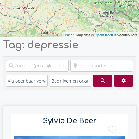
Leaflet
| Map data ©
OpenStreetMap
contributors
Tag: depressie
Zoeken
Advan
Sylvie De Beer