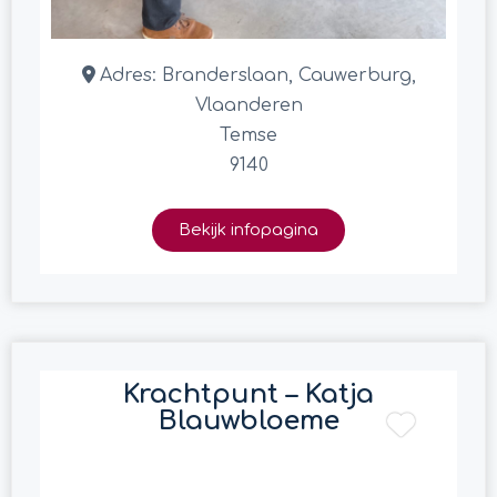
Adres:
Branderslaan, Cauwerburg,
Vlaanderen
Temse
9140
Bekijk infopagina
Krachtpunt – Katja
Blauwbloeme