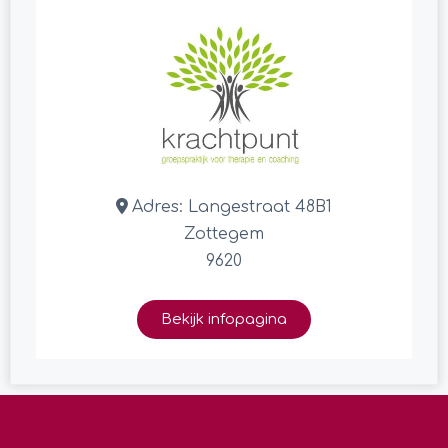
Adres:
Langestraat 48B1
Zottegem
9620
Bekijk infopagina