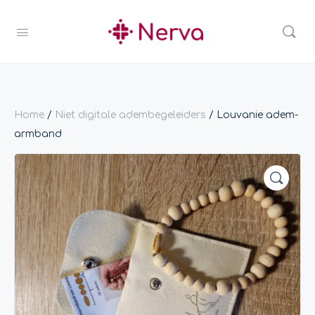
Home
/
Niet digitale adembegeleiders
/ Louvanie adem-
armband