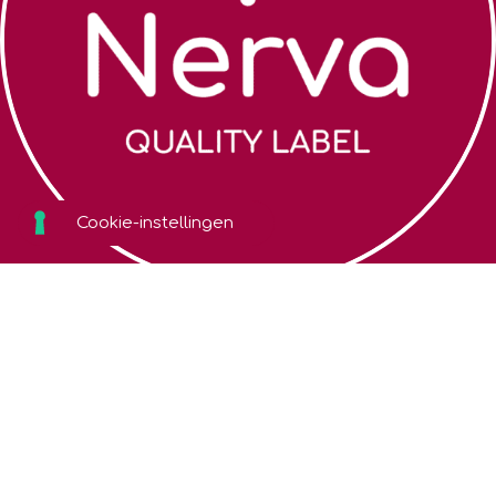
Zoek een coach
Algemene
voorwaarden
Over Nerva
Cookiebeleid
Webshop
Privacybeleid
Contact