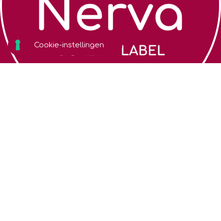
Zoek een coach
Algemene
voorwaarden
Over Nerva
Cookiebeleid
Webshop
Privacybeleid
Contact