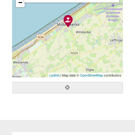
−
Leaflet
| Map data ©
OpenStreetMap
contributors