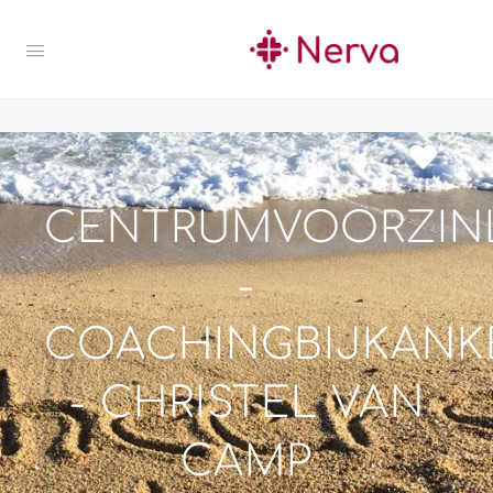
CENTRUMVOORZIN
-
COACHINGBIJKANK
- CHRISTEL VAN
CAMP