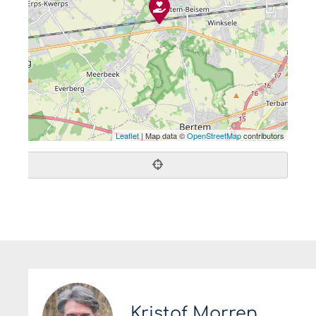
Leaflet
| Map data ©
OpenStreetMap
contributors
Kristof Morren