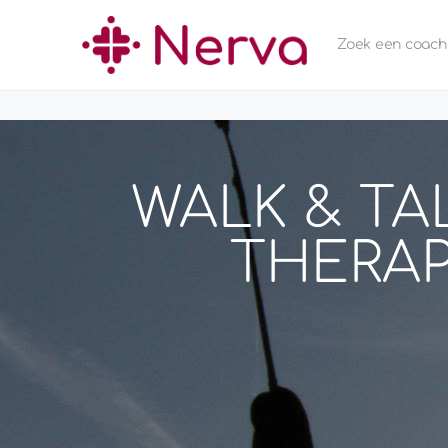
Zoek een coach
WALK & TA
THERAP