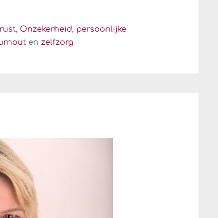
rust
,
Onzekerheid
,
persoonlijke
burnout
en
zelfzorg