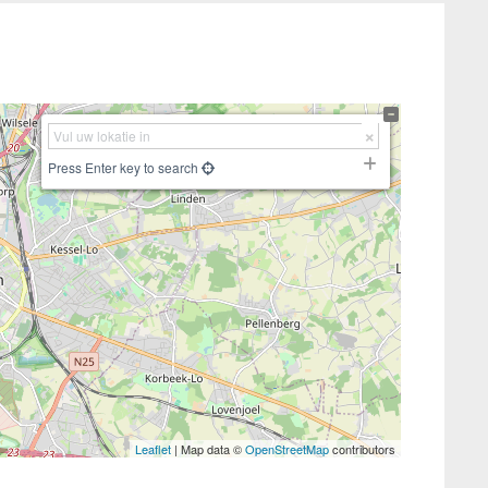
Press Enter key to search
Leaflet
| Map data ©
OpenStreetMap
contributors