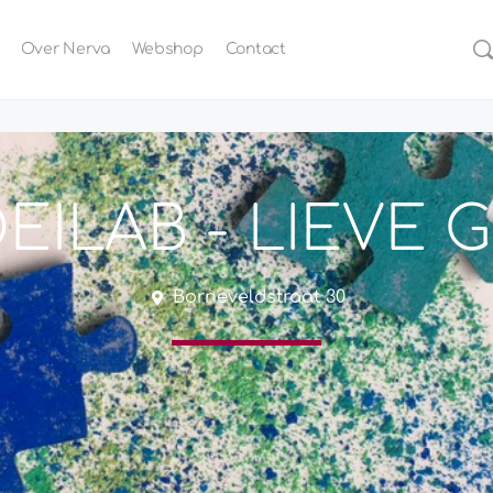
Over Nerva
Webshop
Contact
EILAB - LIEVE
Borneveldstraat 30