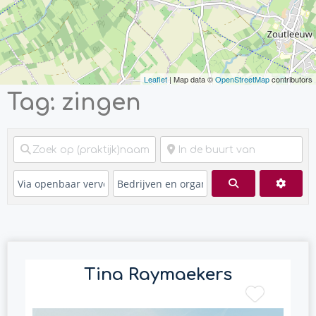
Leaflet
| Map data ©
OpenStreetMap
contributors
Tag: zingen
Zoeken
Advan
Tina Raymaekers