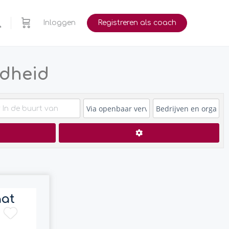
Inloggen
Registreren als coach
idheid
en
Advanced Filters
aat