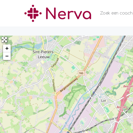
Zoek een coach
+
−