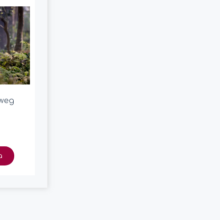
eweg
a