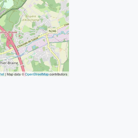
let
| Map data ©
OpenStreetMap
contributors