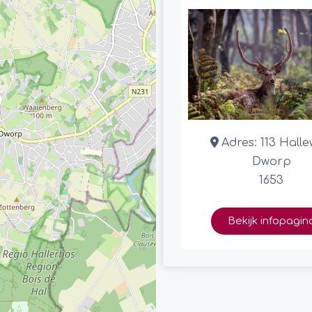
Adres:
113 Hall
Dworp
1653
Bekijk infopagin