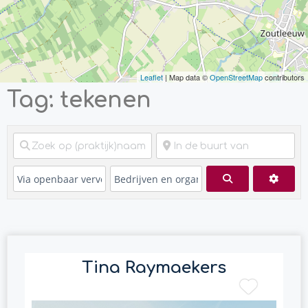
Leaflet
| Map data ©
OpenStreetMap
contributors
Tag: tekenen
Zoeken
Advan
Tina Raymaekers