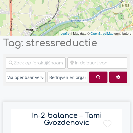
Leaflet
| Map data ©
OpenStreetMap
contributors
Tag: stressreductie
Zoeken
Advan
In-2-balance – Tami
Gvozdenovic