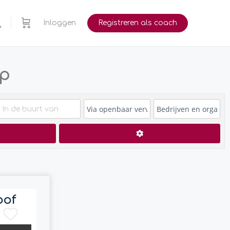
Inloggen
Registreren als coach
op
en
Advanced Filters
oof