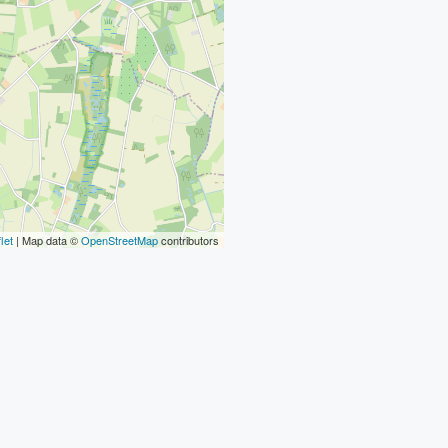
let
| Map data ©
OpenStreetMap
contributors