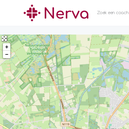
Zoek een coach
+
−