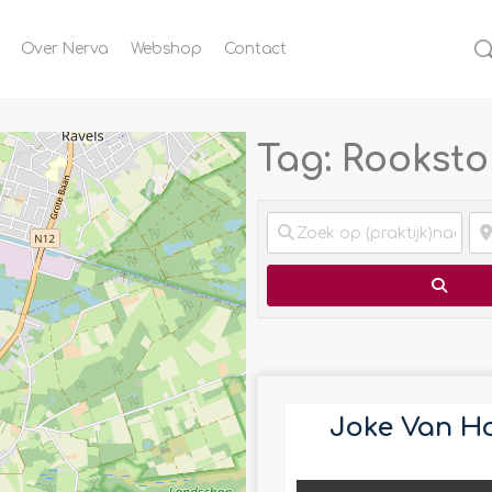
Over Nerva
Webshop
Contact
Tag: Rookst
Zoek
Joke Van H