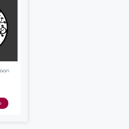
laan
a