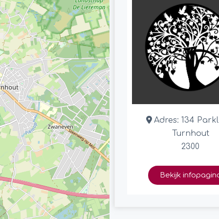
Adres:
134 Park
Turnhout
2300
Bekijk infopagin