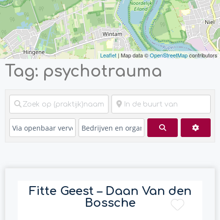
Leaflet
| Map data ©
OpenStreetMap
contributors
Tag: psychotrauma
Zoeken
Advan
Fitte Geest – Daan Van den
Bossche