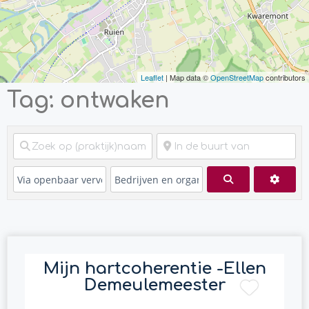
Leaflet
| Map data ©
OpenStreetMap
contributors
Tag: ontwaken
Zoeken
Advan
Mijn hartcoherentie -Ellen
Demeulemeester