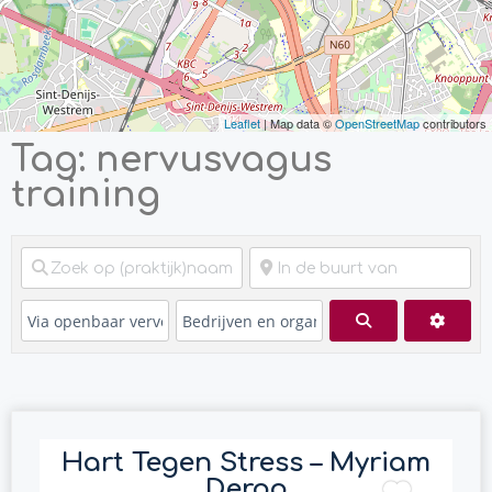
Leaflet
| Map data ©
OpenStreetMap
contributors
Tag: nervusvagus
training
Zoeken
Advan
Hart Tegen Stress – Myriam
Deroo