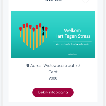
Adres:
Wielewaalstraat 70
Gent
9000
Bekijk infopagina