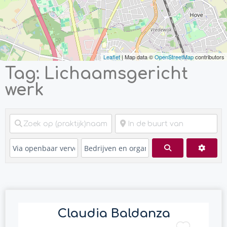
Leaflet
| Map data ©
OpenStreetMap
contributors
Tag: Lichaamsgericht
werk
Zoeken
Advan
Claudia Baldanza