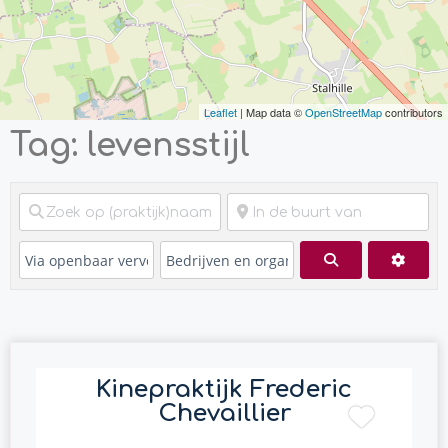
Leaflet
| Map data ©
OpenStreetMap
contributors
Tag: levensstijl
Zoeken
Advan
Kinepraktijk Frederic
Chevaillier