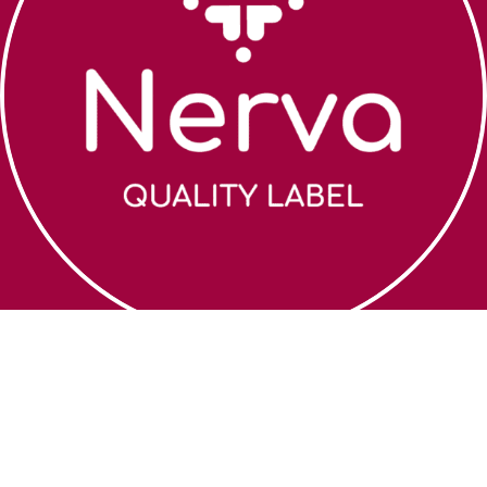
Zoek een coach
Algemene
voorwaarden
Over Nerva
Cookiebeleid
Webshop