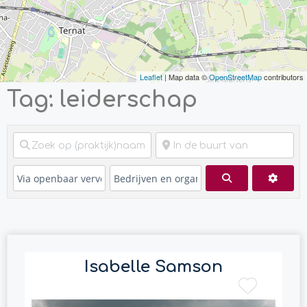
Leaflet
| Map data ©
OpenStreetMap
contributors
Tag: leiderschap
Zoeken
Advan
Isabelle Samson