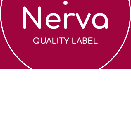
Zoek een coach
Algemene
voorwaarden
Over Nerva
Cookiebeleid
Webshop
Privacybeleid
Contact