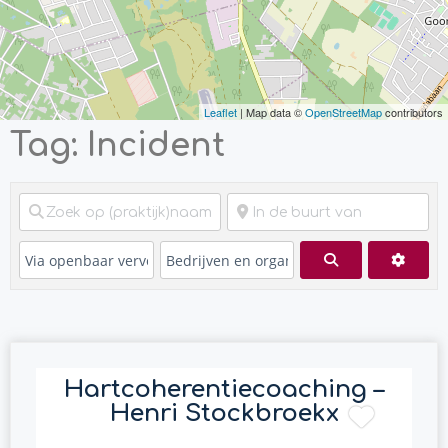
Leaflet
| Map data ©
OpenStreetMap
contributors
Tag: Incident
Zoeken
Advan
Hartcoherentiecoaching –
Henri Stockbroekx