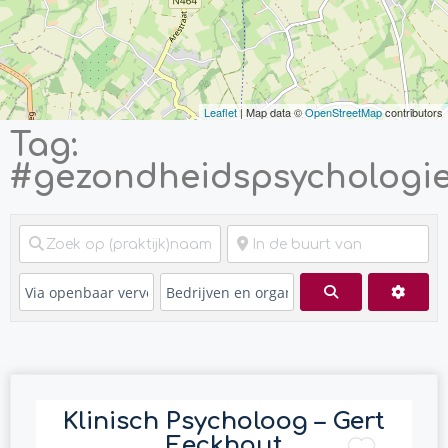
Leaflet
| Map data ©
OpenStreetMap
contributors
Tag:
#gezondheidspsychologi
Zoeken
Advan
Klinisch Psycholoog – Gert
Eeckhout