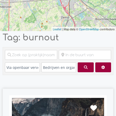
Leaflet
| Map data ©
OpenStreetMap
contributors
Tag: burnout
Zoeken
Advan