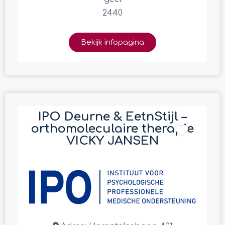
2440
Bekijk infopagina
IPO Deurne & EetnStijl –
orthomoleculaire therapie
VICKY JANSEN