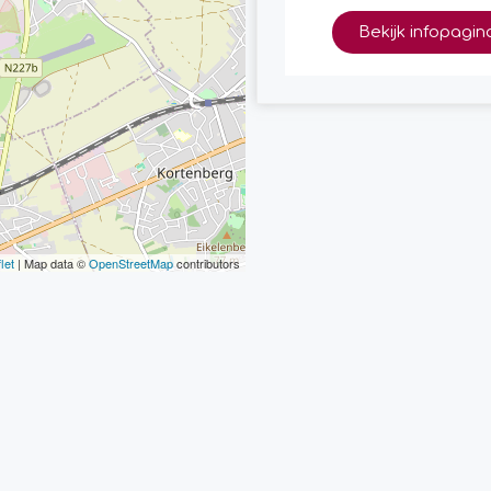
Bekijk infopagin
let
| Map data ©
OpenStreetMap
contributors