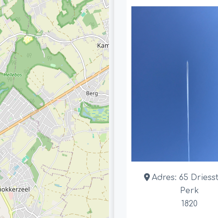
Adres:
65 Driess
Perk
1820