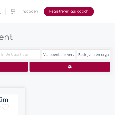
Inloggen
Registreren als coach
ent
en
Advanced Filters
Kim
e