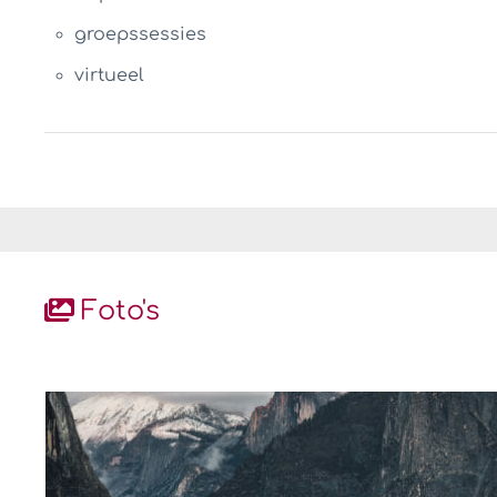
groepssessies
virtueel
Foto's