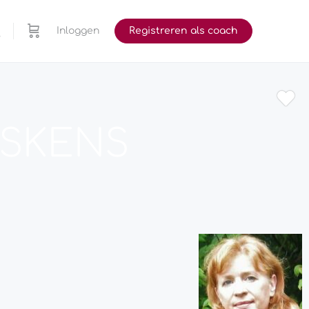
Inloggen
Registreren als coach
NSKENS