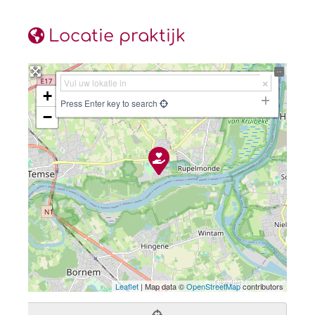
Locatie praktijk
+
Press Enter key to search
−
Leaflet
| Map data ©
OpenStreetMap
contributors