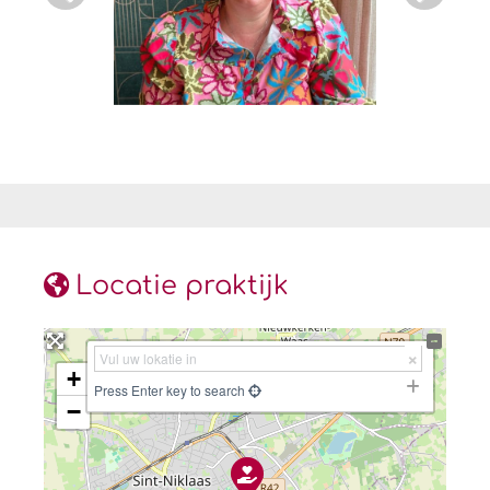
Locatie praktijk
+
Press Enter key to search
−