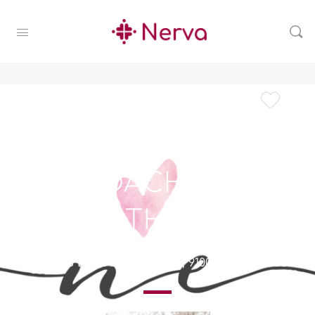
FOTOGRAFIE &
COACHING
NATHALIE
Prins Boudewijnlaan 43, 9100 Sint-Niklaas