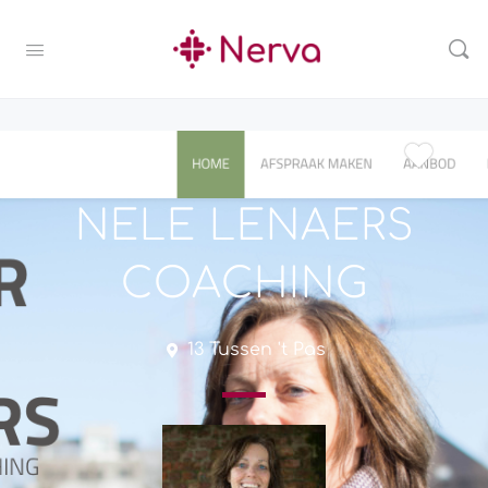
NELE LENAERS
COACHING
13 Tussen 't Pas