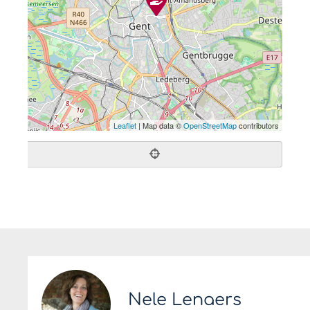
Leaflet
| Map data ©
OpenStreetMap
contributors
Nele Lenaers