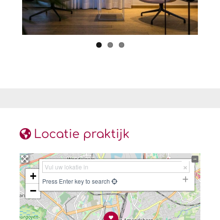
Locatie praktijk
+
Press Enter key to search
−